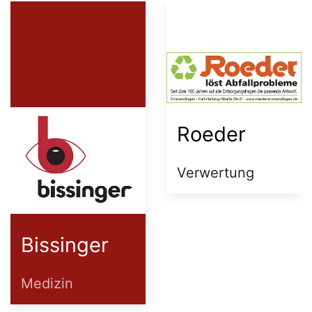
BuddyStar
Volz
Foodtrucks
Bestattungen