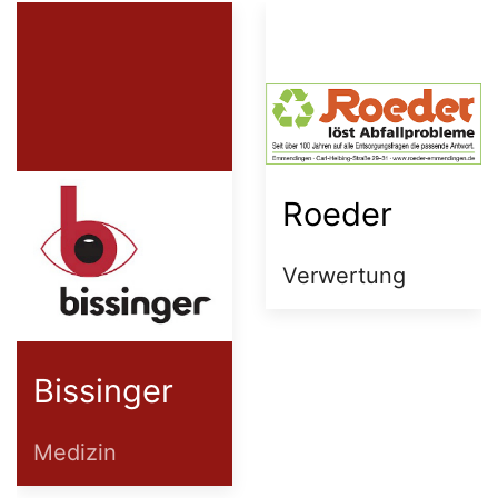
BuddyStar
Volz
Foodtrucks
Bestattungen