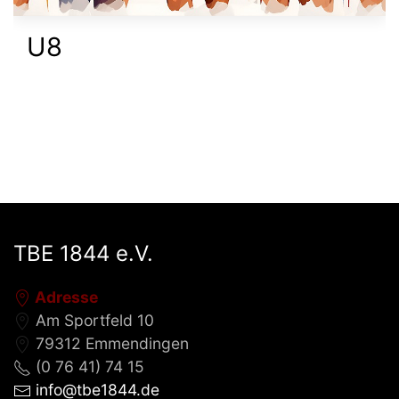
U10
TBE 1844 e.V.
Adresse
Am Sportfeld 10
79312 Emmendingen
(0 76 41) 74 15
info@tbe1844.de