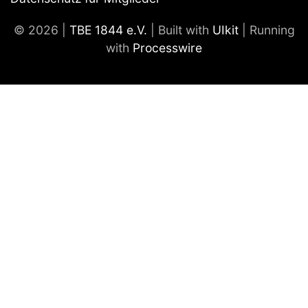
© 2026 |
TBE 1844 e.V.
| Built with
UIkit
| Running
with
Processwire